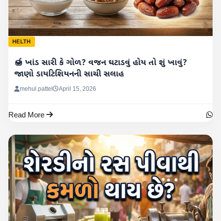
HELTH
🍯 ખાંડ સારી કે ગોળ? વજન ઘટાડવું હોય તો શું ખાવું?
જાણો ડાયટિશિયનની સાચી સલાહ
mehul.pattel
April 15, 2026
Read More