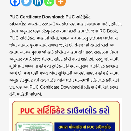
PUC Certificate Download: PUC સર્ટિફિકેટ
ડાઉનલોડ:
ભારતના રસ્તાઑ પર કોઈ પણ વાહન ચલાવવા માટે ટ્રાફીઙ્ક્ન
નિયમ અનુસાર ઘણા ડૉક્યુમેન્ટ રાખવા જરૂરી હોય છે. જેમાં RC Book,
PUC સર્ટિફિકેટ, વાહનનો વીમો, વાહન ચલાવનારનું ડ્રાઈવિંગ લાઇસન્સ
જેવા આધાર પૂરવા સાથે રાખવા જરૂરી છે. તેમજ જો તમારી પાસે આ
તમામ આધાર પુરાવાઓ હાર્ડ કોપીમાં ન હોય તો ભારત સરકારના નિયમ
અનુસાર તમારે ડીજીલોકરમાં સોફ્ટ કોપી રાખી શકો છો. પરંતુ જો આવી
સુવિધાની ખબર ના હોય તો ટ્રાફિકના નિયમ અનુસાર લોકોને દંડ કરવામાં
આવે છે. પણ ઘણી વખત એવી સુવિધાની આપણે જાણ ન હોય કે આવા
અમુક ડોક્યુમેન્ટ તમે તત્ક્લાઈક ઓનલાઈન માધ્યમથી ડાઉનલોડ કરી શકો
છો. પણ આ PUC Certificate Downloadની પ્રક્રિયા કેવી રીતે કરવી
તેની માહિતી જોઈએ.