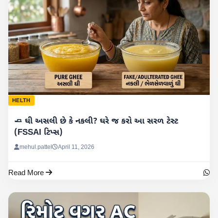
HELTH
🧈 ઘી અસલી છે કે નકલી? ઘરે જ કરો આ સરળ ટેસ્ટ
(FSSAI ટિપ્સ)
mehul.pattel
April 11, 2026
Read More