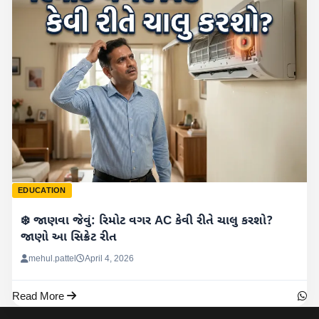
EDUCATION
❄️ જાણવા જેવું: રિમોટ વગર AC કેવી રીતે ચાલુ કરશો?
જાણો આ સિક્રેટ રીત
mehul.pattel
April 4, 2026
Read More