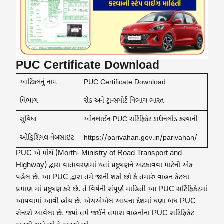
PUC Certificate Download
આર્ટિકલનું નામ
PUC Certificate Download
વિભાગ
રોડ અને ટ્રાન્સપોર્ટ વિભાગ ભારત
સુવિધા
ઓનલાઈન PUC સર્ટિફિકેટ ડાઉનલોડ કરવાની
ઓફિશિયલ વેબસાઇટ
https://parivahan.gov.in/parivahan/
PUC એ મોર્થ (Morth- Ministry of Road Transport and
Highway) દ્વારા વાતાવરણમાં થતાં પ્રદૂષણને અટકાવવા માટેની એક
પહેલ છે. આ PUC દ્વારા તમે જાની શકો છો કે તમારું વાહન કેટલા
પ્રમાણ માં પ્રદૂષણ કરે છે. તે વિષેની સંપૂર્ણ માહિતી આ PUC સર્ટિફિકેટમાં
આપવામાં આવી હોય છે. એચએએલ આપના દેશમાં ઘણા બધ PUC
સેન્ટરો આવેલા છે. જ્યાં તમે જઈને તમારા વાહનોના PUC સર્ટિફિકેટ