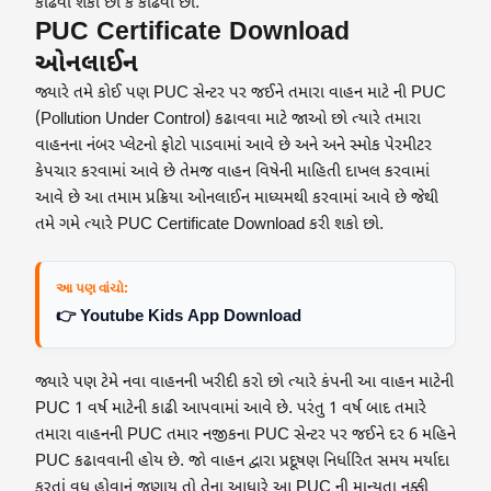
કાઢવી શકો છો કે કાઢવો છો.
PUC Certificate Download
ઓનલાઈન
જ્યારે તમે કોઈ પણ PUC સેન્ટર પર જઈને તમારા વાહન માટે ની PUC
(Pollution Under Control) કઢાવવા માટે જાઓ છો ત્યારે તમારા
વાહનના નંબર પ્લેટનો ફોટો પાડવામાં આવે છે અને અને સ્મોક પેરમીટર
કેપચાર કરવામાં આવે છે તેમજ વાહન વિષેની માહિતી દાખલ કરવામાં
આવે છે આ તમામ પ્રક્રિયા ઓનલાઈન માધ્યમથી કરવામાં આવે છે જેથી
તમે ગમે ત્યારે PUC Certificate Download કરી શકો છો.
આ પણ વાંચો:
👉 Youtube Kids App Download
જ્યારે પણ ટેમે નવા વાહનની ખરીદી કરો છો ત્યારે કંપની આ વાહન માટેની
PUC 1 વર્ષ માટેની કાઢી આપવામાં આવે છે. પરંતુ 1 વર્ષ બાદ તમારે
તમારા વાહનની PUC તમાર નજીકના PUC સેન્ટર પર જઈને દર 6 મહિને
PUC કઢાવવાની હોય છે. જો વાહન દ્વારા પ્રદૂષણ નિર્ધારિત સમય મર્યાદા
કરતાં વધુ હોવાનું જણાય તો તેના આધારે આ PUC ની માન્યતા નક્કી