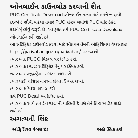
ઓનલાઈન ડાઉનલોડ કરવાની રીત
PUC Certificate Download ઓનલાઈન કરવા માટે તમને જાણવી
દઈએ કે સૌથી પહેલા તમારે PUC સેન્ટર ખાતેથી PUC સર્ટિફિકેટ
કઢાવેલું હોવું જરૂરી છે. આ ફક્ત તમે PUC Certificate Download
ઓનલાઈન કરી શકો છો.
આ સર્ટિફિકેટ ડાઉનલોડ કરવા માટે સૌપ્રથમ તેમની ઓફિશિયલ વેબસાઇટ
https://parivahan.gov.in/parivahan/ પર જાઓ.
ત્યાર બાદ PUCC વિકલ્પ પર ક્લિક કરો.
ત્યાર બાદ PUC સર્ટિફિકેટ મેનૂ પર ક્લિક કરો.
ત્યાર બાદ રજીસ્ટ્રેશન નંબર દાખલ કરો.
ત્યાર પછી ચેસિસ નંબરના છેલ્લા 5 અંક લખો.
ત્યાર બાદ કેપચા દાખલ કરો.
હવે PUC Detail પર ક્લિક કરો.
ત્યાર બાદ સામે તમારું PUC ની માહિતી દેખાશે તેને પ્રિન્ટ આઉટ કાઢી
શકો છો.
અગત્યની લિંક
ઓફિશિયલ વેબસાઇટ
અહી ક્લિક કરો