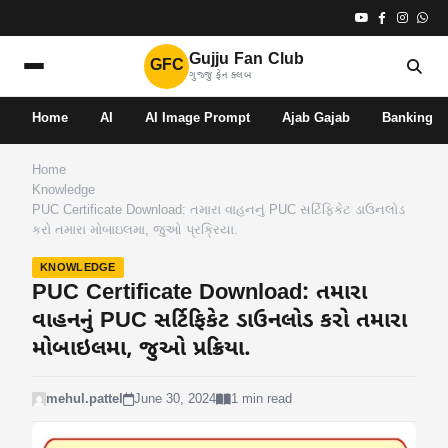
Gujju Fan Club
GFC
ગુજ્જુ ફેન ક્લબ
Home
AI
AI Image Prompt
Ajab Gajab
Banking
Home
Knowledge
PUC Certificate Download: તમારા વાહનનું PUC સર્ટિફિકેટ ડાઉનલોડ
કરો તમારા મોબાઇલમા, જુઓ પ્રક્રિયા.
KNOWLEDGE
PUC Certificate Download: તમારા
વાહનનું PUC સર્ટિફિકેટ ડાઉનલોડ કરો તમારા
મોબાઇલમા, જુઓ પ્રક્રિયા.
mehul.pattel
June 30, 2024
1 min read