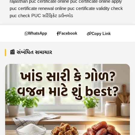
rajasthan
puc certificate online
puc certificate online apply
puc certificate renewal online
puc certificate validity check
puc check
PUC સર્ટિફિકેટ ડાઉનલોડ
WhatsApp
Facebook
Copy Link
📰 સંબંધિત સમાચાર