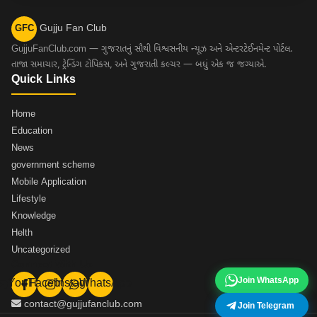
Gujju Fan Club
GFC
GujjuFanClub.com — ગુજરાતનું સૌથી વિશ્વસનીય ન્યૂઝ અને એન્ટરટેઈનમેન્ટ પોર્ટલ.
તાજા સમાચાર, ટ્રેન્ડિંગ ટોપિક્સ, અને ગુજરાતી કલ્ચર — બધું એક જ જગ્યાએ.
Quick Links
Home
Education
News
government scheme
Mobile Application
Lifestyle
Knowledge
Helth
Uncategorized
Connect With Us
Join WhatsApp
YouTube
Facebook
Instagram
WhatsApp
contact@gujjufanclub.com
Join Telegram