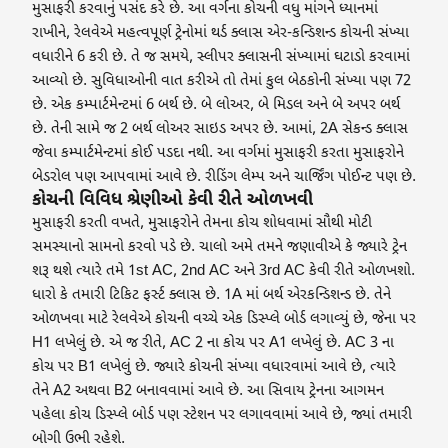
મુસાફરી કરવાનું પસંદ કરે છે. આ વર્ગના કોચની વધુ માંગને ધ્યાનમાં
રાખીને, રેલવેએ મહત્વપૂર્ણ ટ્રેનોમાં થર્ડ ક્લાસ એર-કન્ડિશન્ડ કોચની સંખ્યા
વધારીને 6 કરી છે. તે જ સમયે, સ્લીપર ક્લાસની સંખ્યામાં ઘટાડો કરવામાં
આવ્યો છે. સુવિધાઓની વાત કરીએ તો તેમાં કુલ બેઠકોની સંખ્યા પણ 72
છે. એક કમ્પાર્ટમેન્ટમાં 6 બર્થ છે. બે લોઅર, બે મિડલ અને બે અપર બર્થ
છે. તેની સામે જ 2 બર્થ લોઅર સાઇડ અપર છે. આમાં, 2A સેકન્ડ ક્લાસ
જેવા કમ્પાર્ટમેન્ટમાં કોઈ પડદા નથી. આ વર્ગમાં મુસાફરી કરતા મુસાફરોને
બેડરોલ પણ આપવામાં આવે છે. રીડિંગ લેમ્પ અને ચાર્જિંગ પોઈન્ટ પણ છે.
કોચની વિવિધ શ્રેણીઓ કેવી રીતે ઓળખવી
મુસાફરી કરતી વખતે, મુસાફરોને તેમના કોચ શોધવામાં સૌથી મોટી
સમસ્યાનો સામનો કરવો પડે છે. ચાલો અમે તમને જણાવીએ કે જ્યારે ટ્રેન
શરૂ થશે ત્યારે તમે 1st AC, 2nd AC અને 3rd AC કેવી રીતે ઓળખશો.
ધારો કે તમારી ટિકિટ ફર્સ્ટ ક્લાસ છે. 1A માં બર્થ એરકન્ડિશન્ડ છે. તેને
ઓળખવા માટે રેલવેએ કોચની વચ્ચે એક ડિસ્પ્લે બોર્ડ લગાવ્યું છે, જેના પર
H1 લખેલું છે. એ જ રીતે, AC 2 ના કોચ પર A1 લખેલું છે. AC 3 ના
કોચ પર B1 લખેલું છે. જ્યારે કોચની સંખ્યા વધારવામાં આવે છે, ત્યારે
તેને A2 અથવા B2 બનાવવામાં આવે છે. આ સિવાય ટ્રેનના આગમન
પહેલા કોચ ડિસ્પ્લે બોર્ડ પણ સ્ટેશન પર લગાવવામાં આવે છે, જ્યાં તમારી
બોગી ઉભી રહેશે.