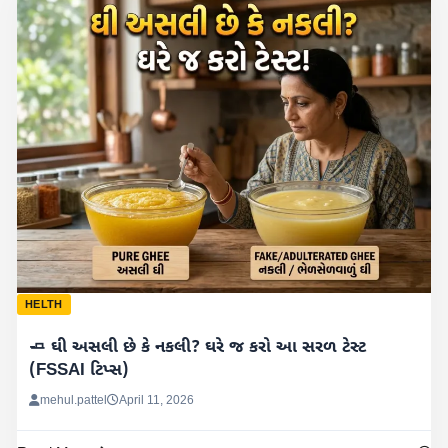
HELTH
🧈 ઘી અસલી છે કે નકલી? ઘરે જ કરો આ સરળ ટેસ્ટ
(FSSAI ટિપ્સ)
mehul.pattel
April 11, 2026