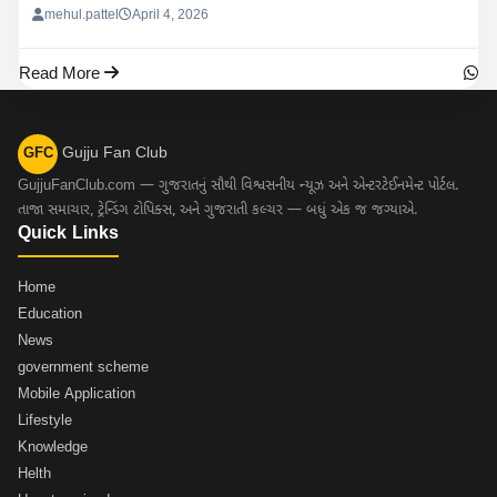
mehul.pattel
April 4, 2026
Read More
Gujju Fan Club
GFC
GujjuFanClub.com — ગુજરાતનું સૌથી વિશ્વસનીય ન્યૂઝ અને એન્ટરટેઈનમેન્ટ પોર્ટલ.
તાજા સમાચાર, ટ્રેન્ડિંગ ટોપિક્સ, અને ગુજરાતી કલ્ચર — બધું એક જ જગ્યાએ.
Quick Links
Home
Education
News
government scheme
Mobile Application
Lifestyle
Knowledge
Helth