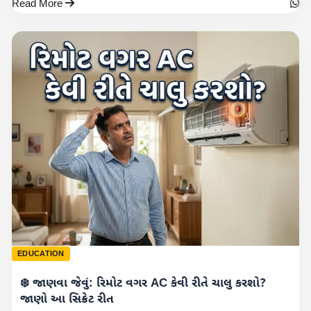
Read More
EDUCATION
❄️ જાણવા જેવું: રિમોટ વગર AC કેવી રીતે ચાલુ કરશો?
જાણો આ સિક્રેટ રીત