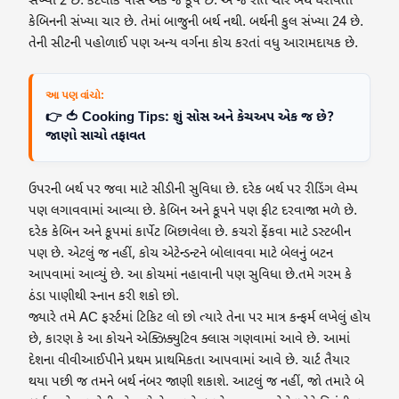
સંખ્યા 2 છે. કેટલાક પાસે એક જ કૂપ છે. એ જ રીતે ચાર બર્થ ધરાવતી
કેબિનની સંખ્યા ચાર છે. તેમાં બાજુની બર્થ નથી. બર્થની કુલ સંખ્યા 24 છે.
તેની સીટની પહોળાઈ પણ અન્ય વર્ગના કોચ કરતાં વધુ આરામદાયક છે.
આ પણ વાંચો:
👉 🍅 Cooking Tips: શું સોસ અને કેચઅપ એક જ છે?
જાણો સાચો તફાવત
ઉપરની બર્થ પર જવા માટે સીડીની સુવિધા છે. દરેક બર્થ પર રીડિંગ લેમ્પ
પણ લગાવવામાં આવ્યા છે. કેબિન અને કૂપને પણ ફીટ દરવાજા મળે છે.
દરેક કેબિન અને કૂપમાં કાર્પેટ બિછાવેલા છે. કચરો ફેંકવા માટે ડસ્ટબીન
પણ છે. એટલું જ નહીં, કોચ એટેન્ડન્ટને બોલાવવા માટે બેલનું બટન
આપવામાં આવ્યું છે. આ કોચમાં નહાવાની પણ સુવિધા છે.તમે ગરમ કે
ઠંડા પાણીથી સ્નાન કરી શકો છો.
જ્યારે તમે AC ફર્સ્ટમાં ટિકિટ લો છો ત્યારે તેના પર માત્ર કન્ફર્મ લખેલું હોય
છે, કારણ કે આ કોચને એક્ઝિક્યુટિવ ક્લાસ ગણવામાં આવે છે. આમાં
દેશના વીવીઆઈપીને પ્રથમ પ્રાથમિકતા આપવામાં આવે છે. ચાર્ટ તૈયાર
થયા પછી જ તમને બર્થ નંબર જાણી શકાશે. આટલું જ નહીં, જો તમારે બે