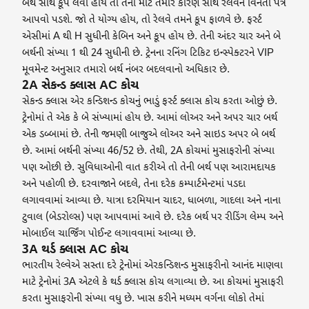
બર્થ સાથે કૂપ લેવી હોય તો તેના માટે તમારે કારણ સાથે રેલવેને વિનંતી પત્ર
આપવો પડશે. જો તે યોગ્ય હોય, તો રેલવે તમને કૂપ ફાળવે છે. ફર્સ્ટ
એસીમાં A થી H સુધીની કેબિન અને કૂપ હોય છે. તેની અંદર ચાર અને બે
બર્થની સંખ્યા 1 થી 24 સુધીની છે. ટ્રેનના રનિંગ ટિકિટ ઇન્સ્પેક્ટરને VIP
મૂવમેન્ટ અનુસાર તમારો બર્થ નંબર બદલવાનો અધિકાર છે.
2A સેકન્ડ ક્લાસ AC કોચ
સેકન્ડ ક્લાસ એર કન્ડિશન્ડ કોચનું ભાડું ફર્સ્ટ ક્લાસ કોચ કરતા ઓછું છે.
ટ્રેનોમાં તે એક કે બે સંખ્યામાં હોય છે. આમાં લોઅર અને અપર ચાર બર્થ
એક ડબ્બામાં છે. તેની જમણી બાજુએ લોઅર અને સાઇડ અપર બે બર્થ
છે. આમાં બર્થની સંખ્યા 46/52 છે. તેથી, 2A કોચમાં મુસાફરોની સંખ્યા
પણ ઓછી છે. સુવિધાઓની વાત કરીએ તો તેની બર્થ પણ આરામદાયક
અને પહોળી છે. દરવાજાને બદલે, તેના દરેક કમ્પાર્ટમેન્ટમાં પડદા
લગાવવામાં આવ્યા છે. યાત્રા દરમિયાન ચાદર, ધાબળા, ગાદલા અને નાના
ટુવાલ (બેડરોલ્સ) પણ આપવામાં આવે છે. દરેક બર્થ પર રીડિંગ લેમ્પ અને
મોબાઈલ ચાર્જિંગ પોઈન્ટ લગાવવામાં આવ્યા છે.
3A થર્ડ ક્લાસ AC કોચ
ભારતીય રેલ્વેએ સસ્તા દરે ટ્રેનોમાં એરકન્ડિશન્ડ મુસાફરીનો આનંદ માણવા
માટે ટ્રેનોમાં 3A એટલે કે થર્ડ ક્લાસ કોચ લગાવ્યા છે. આ કોચમાં મુસાફરી
કરતા મુસાફરોની સંખ્યા વધુ છે. ખાસ કરીને મધ્યમ વર્ગના લોકો તેમાં