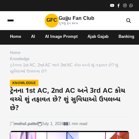
Gujju Fan Club
GFC
ગુજ્જુ ફેન ક્લબ
Home
AI
AI Image Prompt
Ajab Gajab
Banking
Home
Knowledge
ટ્રેનના 1st AC, 2nd AC અને 3rd AC કોચ વચ્ચે શું તફાવત છે? શું
સુવિધાઓ ઉપલબ્ધ છે?
KNOWLEDGE
ટ્રેનના 1st AC, 2nd AC અને 3rd AC કોચ
વચ્ચે શું તફાવત છે? શું સુવિધાઓ ઉપલબ્ધ
છે?
mehul.pattel
July 1, 2024
1 min read