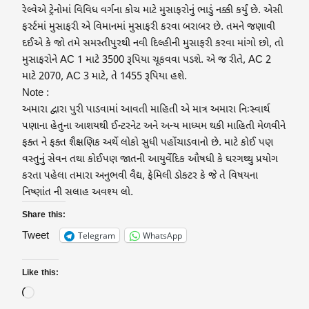
રેલ્વેએ ટ્રેનોમાં વિવિધ વર્ગના કોચ માટે મુસાફરોનું ભાડું નક્કી કર્યું છે. એસી
ફર્સ્ટમાં મુસાફરી એ વિમાનમાં મુસાફરી કરવા બરાબર છે. તમને જણાવી
દઈએ કે જો તમે સમસ્તીપુરથી નવી દિલ્હીની મુસાફરી કરવા માંગો છો, તો
મુસાફરોને AC 1 માટે 3500 રૂપિયા ચૂકવવા પડશે. એ જ રીતે, AC 2
માટે 2070, AC 3 માટે, તે 1455 રૂપિયા હશે.
Note :
અમારા દ્વારા પુરી પાડવામાં આવતી માહિતી એ માત્ર અમારા નિઃસ્વાર્થ
પણાના હેતુના આશયથી ઈન્ટરનેટ અને અન્ય માધ્યમ થકી માહિતી મેળવીને
ફક્ત ને ફક્ત શૈક્ષણિક અર્થે લોકો સુધી પહોંચાડવાનો છે. માટે કોઈ પણ
વસ્તુનું સેવન તથા કોઈપણ જાતની આયુર્વેદિક ઔષધી કે ઘરગથ્થુ પ્રયોગ
કરતા પહેલા તમારા અનુભવી વૈદ્ય, ફેમિલી ડોક્ટર કે જે તે વિષયના
નિષ્ણાંત ની સલાહ અવશ્ય લો.
Share this:
Telegram
WhatsApp
Tweet
Like this: