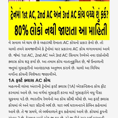
વે સવાલ એ થાય છે કે બહારથી દેખાતા AC કોચનો પ્રકાર કેવો છે. તો
ચાલો તમને સમજાવીએ કે ટ્રેનોમાં ચાર પ્રકારના AC કોચ લગાવવામાં આવે
છે. જેમાં 1st AC, 2nd AC અને 3rd AC સિવાય રેલ્વેએ નવા ઇકોનોમી
ક્લાસ કોચ શરૂ કર્યા છે. આ તમામ કોચ વાતાનુકૂલિત છે, જે ઉનાળાની
ઋતુમાં મુસાફરીનો આનંદદાયક અનુભવ કરાવે છે. ચાલો આ વિવિધ
વર્ગોના કોચની વિશેષતા જણાવીએ.
1A ફર્સ્ટ ક્લાસ AC કોચ
મહત્વની લાંબા અંતરની ટ્રેનોમાં ફર્સ્ટ ક્લાસ (1A) એરકન્ડિશન્ડ કોચ ફીટ
કરવામાં આવે છે. આ વર્ગમાં મુસાફરી કરવા માટે મુસાફરોને વધુ પૈસા
ચૂકવવા પડે છે. ભારતીય રેલવેનો આ કોચ સૌથી મોંઘો છે. આ ફર્સ્ટ ક્લાસ
કોચમાં બે અને ચાર સીટની બર્થ છે. ચાર બર્થ ધરાવનારને કેબિન કહેવામાં
આવે છે. તે જ સમયે, બે બર્થવાળાને કૂપ કહેવામાં આવે છે. કોચમાં કૂપની