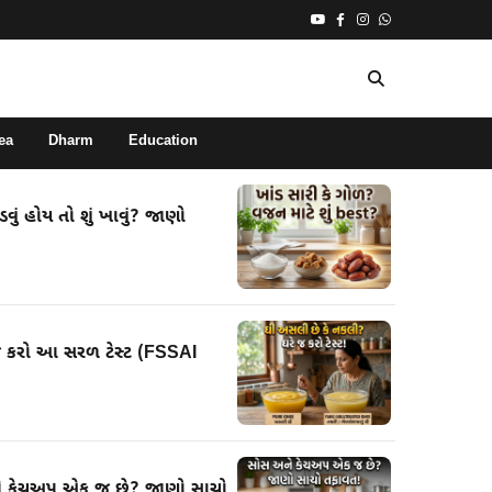
ea
Dharm
Education
ું હોય તો શું ખાવું? જાણો
જ કરો આ સરળ ટેસ્ટ (FSSAI
ને કેચઅપ એક જ છે? જાણો સાચો