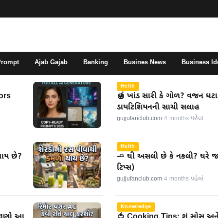
Prompt
Ajab Gajab
Banking
Busines News
Business Id
Helth
ors
🍯 ખાંડ સારી કે ગોળ? વજન ઘટાડવ
ડાયટિશિયનની સાચી સલાહ
gujjufanclub.com
·
4 months પહેલાં
Helth
થાય છે?
🧈 ઘી અસલી છે કે નકલી? ઘરે 
ટિપ્સ)
gujjufanclub.com
·
4 months પહેલાં
Knowledge
 જાણો આ
🍅 Cooking Tips: શું સોસ અ