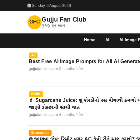
Sunday, 9 August 2026
Gujju Fan Club
GFC
ગુજ્જુ ફેન ક્લબ
Home
AI
AI Image 
AI
Best Free AI Image Prompts for All AI Generat
gujjufanclub.com
·
8 months પહેલાં
Helth
🧃 Sugarcane Juice: શું શેરડીનો રસ પીવાથી કમળો 
જાણો ડોક્ટરની સાચી વાત
gujjufanclub.com
·
4 months પહેલાં
Education
❄️ જાણવા જેવું: રિમોટ વગર AC કેવી રીતે ચાલુ કરશો?