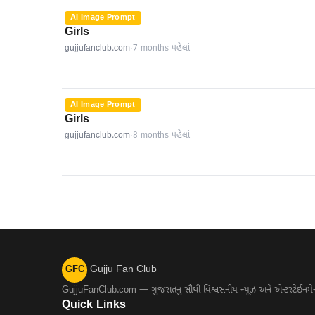
AI Image Prompt
Girls
gujjufanclub.com
·
7 months પહેલાં
AI Image Prompt
Girls
gujjufanclub.com
·
8 months પહેલાં
Gujju Fan Club
GFC
GujjuFanClub.com — ગુજરાતનું સૌથી વિશ્વસનીય ન્યૂઝ અને એન્ટરટેઈનમેન્ટ 
Quick Links