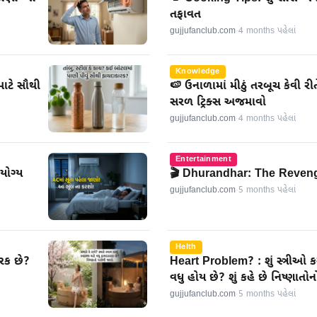
તફાવત
gujjufanclub.com
·
4 months પહેલાં
Knowledge
માટે સૌથી
🍉 ઉનાળામાં મીઠું તરબૂચ કેવી
સરળ ટ્રિક્સ અજમાવો
gujjufanclub.com
·
4 months પહેલાં
Entertainment
યોગ્ય
🎬 Dhurandhar: The Reveng
gujjufanclub.com
·
5 months પહેલાં
Helth
કારક છે?
Heart Problem? : શું સ્ત્રીઓ કર
વધુ હોય છે? શું કહે છે નિષ્ણાતોનો
gujjufanclub.com
·
5 months પહેલાં