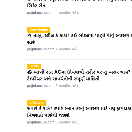
સિક્રેટ રીત
gujjufanclub.com
·
4 months પહેલાં
Knowledge
🥤 તાંબુ, સ્ટીલ કે કાચ? કઈ બોટલમાં પાણી પીવું સ્વાસ્થ્ય 
સારું
gujjufanclub.com
·
4 months પહેલાં
Helth
🧊 આખી રાત ACમાં ઊંઘવાથી શરીર પર શું અસર થાય? 
ટેમ્પરેચર અને સાવચેતીની સંપૂર્ણ માહિતી
gujjufanclub.com
·
5 months પહેલાં
Lifestyle
સવારે કે રાત્રે? ક્યારે સ્નાન કરવું સ્વાસ્થ્ય માટે વધુ ફાયદા
નિષ્ણાતો પાસેથી જાણો
gujjufanclub.com
·
5 months પહેલાં