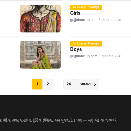
AI Image Prompt
Girls
gujjufanclub.com
·
8 months પહેલાં
AI Image Prompt
Boys
gujjufanclub.com
·
8 months પહેલાં
1
2
…
24
આગળ
પોર્ટલ. તાજા સમાચાર, ટ્રેન્ડિંગ ટોપિક્સ, અને ગુજરાતી કલ્ચર — બધું એક જ જગ્યાએ.