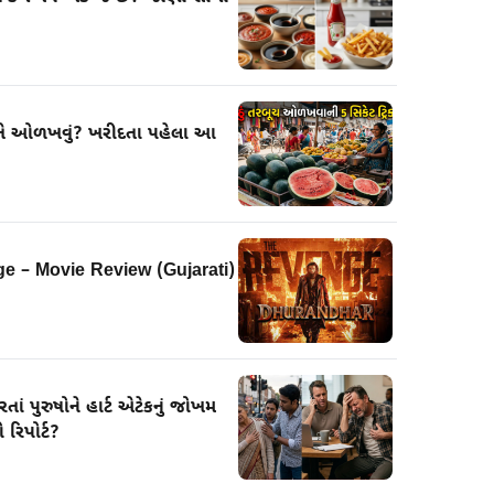
 રીતે ઓળખવું? ખરીદતા પહેલા આ
e – Movie Review (Gujarati)
તાં પુરુષોને હાર્ટ એટેકનું જોખમ
 રિપોર્ટ?