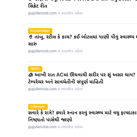
સિક્રેટ રીત
gujjufanclub.com
·
4 months પહેલાં
Knowledge
🥤 તાંબુ, સ્ટીલ કે કાચ? કઈ બોટલમાં પાણી પીવું સ્વાસ્થ્ય 
સારું
gujjufanclub.com
·
4 months પહેલાં
Helth
🧊 આખી રાત ACમાં ઊંઘવાથી શરીર પર શું અસર થાય? 
ટેમ્પરેચર અને સાવચેતીની સંપૂર્ણ માહિતી
gujjufanclub.com
·
4 months પહેલાં
Lifestyle
સવારે કે રાત્રે? ક્યારે સ્નાન કરવું સ્વાસ્થ્ય માટે વધુ ફાયદા
નિષ્ણાતો પાસેથી જાણો
gujjufanclub.com
·
4 months પહેલાં