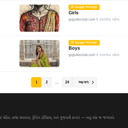
AI Image Prompt
Girls
gujjufanclub.com
·
8 months પહેલાં
AI Image Prompt
Boys
gujjufanclub.com
·
8 months પહેલાં
1
2
…
24
આગળ
પોર્ટલ. તાજા સમાચાર, ટ્રેન્ડિંગ ટોપિક્સ, અને ગુજરાતી કલ્ચર — બધું એક જ જગ્યાએ.