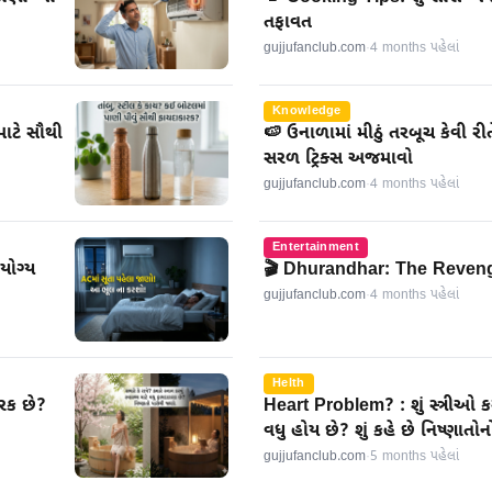
તફાવત
gujjufanclub.com
·
4 months પહેલાં
Knowledge
માટે સૌથી
🍉 ઉનાળામાં મીઠું તરબૂચ કેવી
સરળ ટ્રિક્સ અજમાવો
gujjufanclub.com
·
4 months પહેલાં
Entertainment
યોગ્ય
🎬 Dhurandhar: The Reveng
gujjufanclub.com
·
4 months પહેલાં
Helth
કારક છે?
Heart Problem? : શું સ્ત્રીઓ કર
વધુ હોય છે? શું કહે છે નિષ્ણાતોનો
gujjufanclub.com
·
5 months પહેલાં