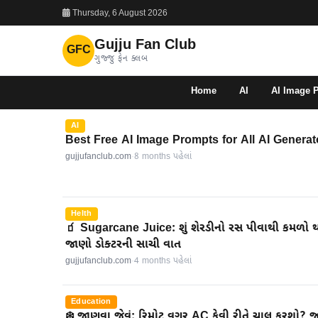
Thursday, 6 August 2026
Gujju Fan Club
GFC
ગુજ્જુ ફેન ક્લબ
Home
AI
AI Image 
AI
Best Free AI Image Prompts for All AI Generat
gujjufanclub.com
·
8 months પહેલાં
Helth
🧃 Sugarcane Juice: શું શેરડીનો રસ પીવાથી કમળો 
જાણો ડોક્ટરની સાચી વાત
gujjufanclub.com
·
4 months પહેલાં
Education
❄️ જાણવા જેવું: રિમોટ વગર AC કેવી રીતે ચાલુ કરશો?