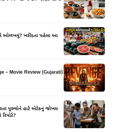
 રીતે ઓળખવું? ખરીદતા પહેલા આ
e – Movie Review (Gujarati)
તાં પુરુષોને હાર્ટ એટેકનું જોખમ
 રિપોર્ટ?