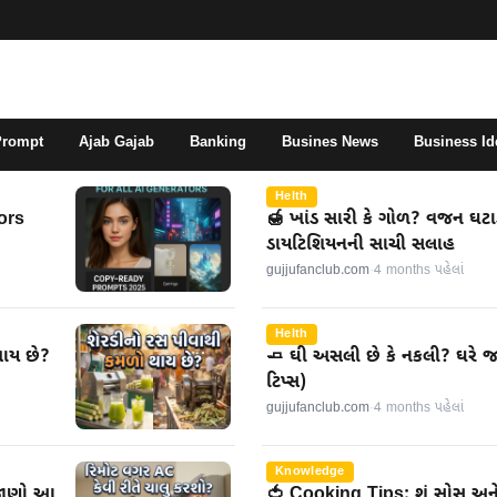
Prompt
Ajab Gajab
Banking
Busines News
Business Id
Helth
ors
🍯 ખાંડ સારી કે ગોળ? વજન ઘટાડવ
ડાયટિશિયનની સાચી સલાહ
gujjufanclub.com
·
4 months પહેલાં
Helth
થાય છે?
🧈 ઘી અસલી છે કે નકલી? ઘરે 
ટિપ્સ)
gujjufanclub.com
·
4 months પહેલાં
Knowledge
 જાણો આ
🍅 Cooking Tips: શું સોસ અ