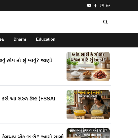
ea
Dharm
Education
ું હોય તો શું ખાવું? જાણો
જ કરો આ સરળ ટેસ્ટ (FSSAI
ને કેચઅપ એક જ છે? જાણો સાચો