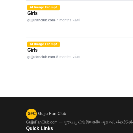
AI Image Prompt
Girls
gujjufanclub.com
·
7 months પહેલાં
AI Image Prompt
Girls
gujjufanclub.com
·
8 months પહેલાં
Gujju Fan Club
GFC
GujjuFanClub.com — ગુજરાતનું સૌથી વિશ્વસનીય ન્યૂઝ અને એન્ટરટેઈનમેન્ટ 
Quick Links