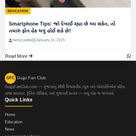
EDUCATION
Smartphone Tips: જો દેખાઈ રહ્યા છે આ સંકેત, તો
તમારું ફોન હેક થયું હોઈ શકે છે!
mehul.pattel
January 24, 2025
Read More
Gujju Fan Club
GFC
GujjuFanClub.com — ગુજરાતનું સૌથી વિશ્વસનીય ન્યૂઝ અને એન્ટરટેઈનમેન્ટ પોર્ટલ.
તાજા સમાચાર, ટ્રેન્ડિંગ ટોપિક્સ, અને ગુજરાતી કલ્ચર — બધું એક જ જગ્યાએ.
Quick Links
Home
Education
News