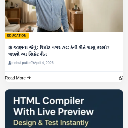
EDUCATION
❄️ જાણવા જેવું: રિમોટ વગર AC કેવી રીતે ચાલુ કરશો?
જાણો આ સિક્રેટ રીત
mehul.pattel
April 4, 2026
Read More