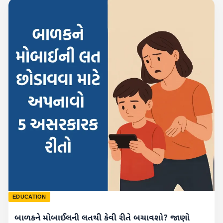
EDUCATION
બાળકને મોબાઈલની લતથી કેવી રીતે બચાવશો? જાણો