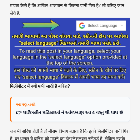
मापता कैसे है कि आखिर आसमान से कितना पानी गिरा है? तो चलिए जान
लेते हैं.
मिलीमीटर में क्यों मापी जाती है बारिश?
આ પણ વાંચો:
👉 ચારિત્રહીન મહિલાઓ ને ઓળખાણ આ 4 વસ્તુ થી થાય છે
जब भी बारिश होती है तो मौसम विभाग बताता है कि इतने मिलीमीटर पानी गिरा
है. दरअसल ये बारिश को मापने का इंटरनेशनवल स्टैंडर्ड है, लेकिन इसके