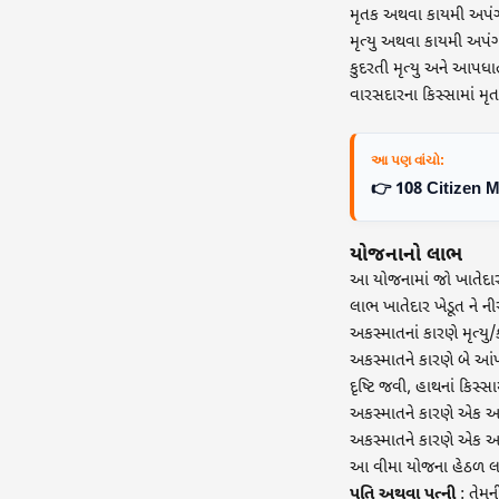
મૃતક અથવા કાયમી અપંગ 
મૃત્યુ અથવા કાયમી અપ
કુદરતી મૃત્યુ અને આપધ
વારસદારના કિસ્સામાં મૃત
આ પણ વાંચો:
👉 108 Citizen M
યોજનાનો લાભ
આ યોજનામાં જો ખાતેદાર 
લાભ ખાતેદાર ખેડૂત ને ન
અકસ્માતનાં કારણે મૃત્યુ/
અકસ્માતને કારણે બે આંખ
દૃષ્ટિ જવી, હાથનાં કિસ્
અકસ્માતને કારણે એક આં
અકસ્માતને કારણે એક આ
આ વીમા યોજના હેઠળ લાભ
પતિ અથવા પત્ની
: તેમન