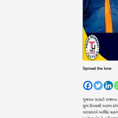
Spread the love
ગુજરાત સરકારે રાજ્યના 
શુભ દિવસથી આરંભ કરેલ છ
વારસદારને આર્થિક સહ