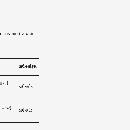
. ૧૩૧૩૫.૦૦ લાખ વીમા
ડાઉનલોડ્સ
 વર્ષ
ડાઉનલોડ
ની ચાલુ
ડાઉનલોડ