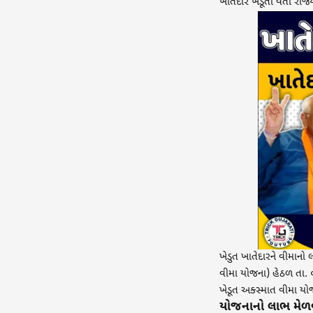
ખાતેદાર ખેડૂતો વતી રાજ્
ખેડુત ખાતેદારને વીમાનો
વીમા યોજના) હેઠળ તા. 
ખેડૂત અક્સ્માત વીમા યોજ
યોજનાનો લાભ મેળવ