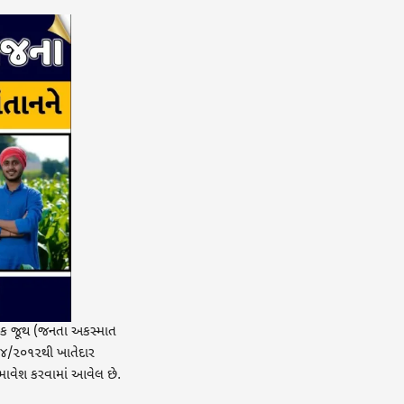
ુહિક જૂથ (જનતા અકસ્માત
/૪/૨૦૧૨થી ખાતેદાર
 સમાવેશ કરવામાં આવેલ છે.