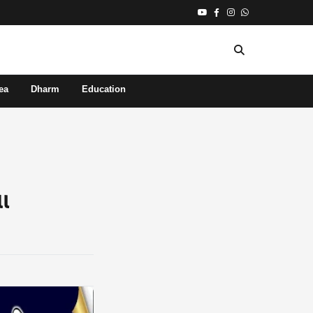
ea
Dharm
Education
ા