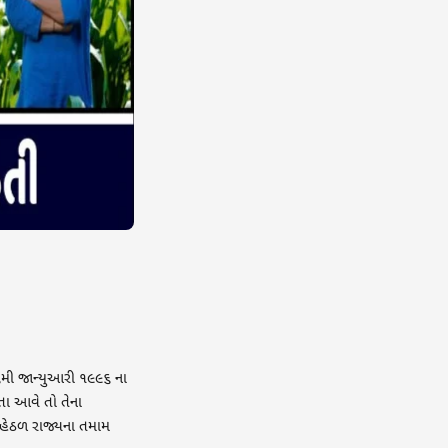
૬મી જાન્યુઆરી ૧૯૯૬ ના
તા આવે તો તેના
હેઠળ રાજ્યના તમામ