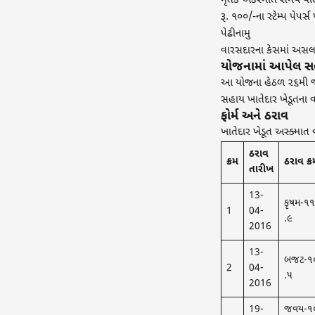
મૃતક અકસ્માત સમયે વાહ
રૂ. ૧૦૦/-ના સ્ટેમ્પ પેપર્સ
પેઢીનામુ
વારસદારના કેસમાં અસલ 
યોજનામાં આપેલ સ
આ યોજના હેઠળ ૨૬મી જાન
સહાય ખાતેદાર ખેડૂતના વ
ફોર્મ અને ઠરાવ
ખાતેદાર ખેડૂત અસ્ક્મા
ઠરાવ
ક્રમ
ઠરાવ ક્ર
તારીખ
13-
કૃષમ​-૧
1
04-
.૯
2016
13-
બજટ​-૧
2
04-
.૫
2016
19-
જવય-૧