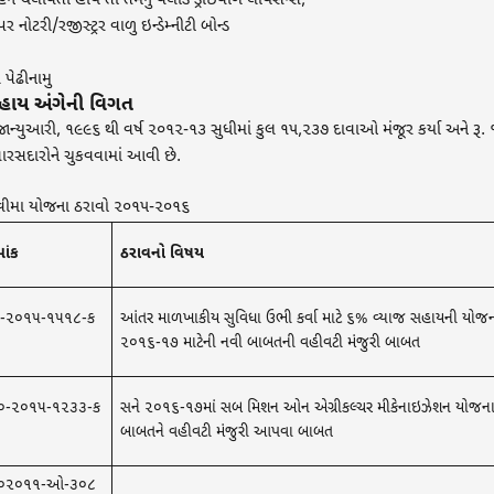
ન ચલાવતા હોય તો તેમનુ વેલીડ ડ્રાઇવીંગ લાયસન્સ,
 પર નોટરી/રજીસ્ટ્રર વાળુ ઇન્ડેમ્નીટી બોન્ડ
પેઢીનામુ
હાય અંગેની વિગત
્યુઆરી, ૧૯૯૬ થી વર્ષ ૨૦૧૨-૧૩ સુધીમાં કુલ ૧૫,૨૩૭ દાવાઓ મંજૂર કર્યા અને રૂ
ારસદારોને ચુકવવામાં આવી છે.
ત વીમા યોજના ઠરાવો ૨૦૧૫-૨૦૧૬
માંક
ઠરાવનો વિષય
૧-૨૦૧૫-૧૫૧૮-ક​
આંતર માળખાકીય સુવિધા ઉભી કર્વા માટે ૬% વ્યાજ સહાયની યોજના
૨૦૧૬-૧૭ માટેની ન​વી બાબતની વહીવટી મંજુરી બાબત​
૦-૨૦૧૫-૧૨૩૩-ક​
સને ૨૦૧૬-૧૭માં સબ મિશન ઓન એગ્રીકલ્ચર મીકેનાઇઝેશન યોજના
બાબતને વહીવટી મંજુરી આપ​વા બાબત​
૦૨૦૧૧-ઓ-૩૦૮