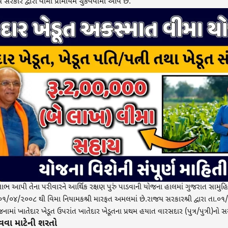
ય સરકાર દ્વારા વીમા પ્રીમીયમ ચુકવવામાં આવે છે.
 લાભ આપી તેના પરીવારને આર્થિક રક્ષણ પુરું પાડવાની યોજના હાલમાં ગુજરાત સામ
૦૧/૦૪/૨૦૦૮ થી વિમા નિયામકશ્રી મારફત અમલમાં છે.રાજય સરકારશ્રી દ્વારા તા.૦૧
નામાં ખાતેદાર ખેડૂત ઉપરાંત ખાતેદાર ખેડૂતના પ્રથમ હયાત વારસદાર (પુત્ર/પુત્રી)નો
વા માટેની શરતો