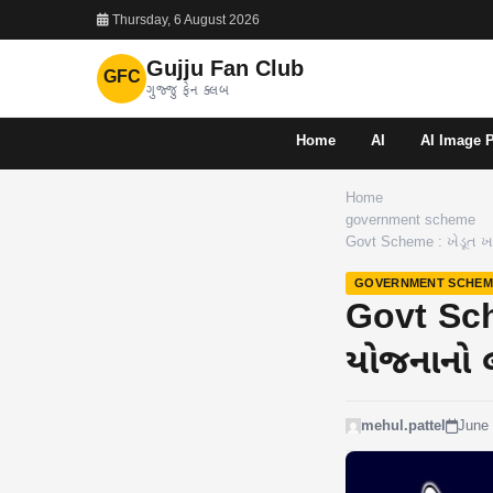
Thursday, 6 August 2026
Gujju Fan Club
GFC
ગુજ્જુ ફેન ક્લબ
Home
AI
AI Image 
Home
government scheme
Govt Scheme : ખેડૂત ખ
GOVERNMENT SCHEM
Govt Sche
યોજનાનો લ
mehul.pattel
June 