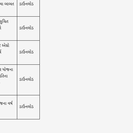
રવા બાબત
ડાઉનલોડ
સુચિત
ે
ડાઉનલોડ
 એગ્રો
ષ
ડાઉનલોડ
ચર યોજના
ાતિના
ડાઉનલોડ
ઇ
જના વર્ષ
ડાઉનલોડ