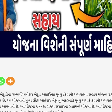
ખેડુતોના લાભાર્થે ખાતેદાર ખેડુત આકસ્મિક મૃત્યુ /કાયમી અપંગતતા સહાય યોજના ૨
ે. આ યોજનાનો મુખ્ય ઉદ્દેશ ખાતેદાર ખેડુતનું અકસ્માતે મૃત્યુ થાય કે કાયમી અપંગત
ાય આપવાનો છે. આ યોજના ૧૦૦ % રાજ્ય સરકારના સહાયની યોજના છે. આ યોજના 