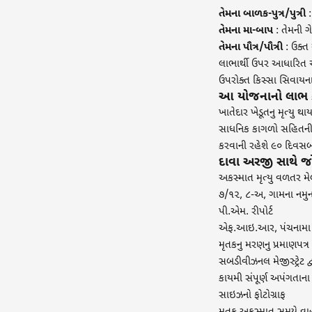
તેમના બાળક-પુત્ર/પુત્રી
:
તેમના મા-બાપ
: તેમની ગ
તેમના પૌત્ર/પૌત્રી
: ઉક્ત
લાભાર્થી ઉપર આધારિત 
ઉપરોક્ત કિસ્સા સિવાયના
આ યોજનાનો લાભ કે
ખાતેદાર ખેડૂતનુ મૃત્યુ 
સાધનિક કાગળો સહિતની અર
કરવાની રહેશે ૯૦ દિવસબ
દાવા અરજી સાથે જો
અકસ્માત મૃત્યુ વળતર મે
૭/૧૨, ૮-અ, ગામના નમુના 
પી.એમ. રીપોર્ટ
એફ.આઇ.આર, પંચનામા રીપો
મૃતકનુ મરણનુ પ્રમાણપત્ર
સબડીવીઝનલ મેજીસ્ટ્રેટ દ્વા
કાયમી સંપૂર્ણ અપંગતાના 
સાઇઝનો ફોટોગ્રાફ