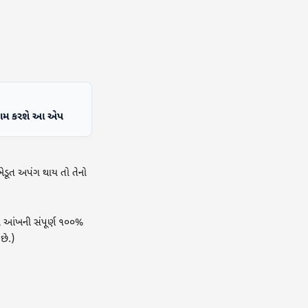
 કામ કરશે આ એપ
ખેડૂત અપંગ થાય તો તેનો
ં આંખની સંપૂર્ણ ૧૦૦%
છે.)