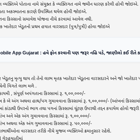
વ્યક્તિએ પોતાના નામે સંયુક્ત કે વ્યક્તિગત નામે જમીન ધારણ કરેલી હોવી જોઇએ.
ંગતા અકસ્માતના કારણે ઉપસ્થિત થયેલ હોવી જોઇએ.
ાતના કિસ્સાનો સમાવેશ યોજના નીચે કરવામાં આવેલ નથી.
ક ખાતેદાર ખેડૂતનો પ્રથમ હયાત વારસદાર (પુત્ર/પુત્રી) હોવા જોઇએ
obile App Gujarat : હવે ફોન કરવાની પણ જરૂર નહિ પડે, જાણીલો કઈ રીતે
ખેડૂતનુ મૃત્યુ થાય તો તેનો લાભ મૃતક ખાતેદાર ખેડૂતના વારસદારને અને જો ખાતેદાર 
ીચેની વિગતે લાભ મળે .
કાયમી , સંપૂર્ણ અપંગતાના કિસ્સામાં રૂ. ૧,૦૦,૦૦૦/-
 કે બે અંગ અથવા હાથ/પગ ગુમાવવાના કિસ્સામાં રૂ. ૧,૦૦,૦૦૦/- (આંખનાં કિસ્સામા
સામાં કાંડાથી ઉપરનો ભાગ તથા પગનાં કિસ્સામાં ઘૂંટણ ઉપરથી તદ્દન કપાયેલ હોવો જરૂરી 
ખ અને એક અંગ ગુમાવવાના કિસ્સામાં રૂ. ૧,૦૦,૦૦૦/-
ંખ અથવા એક અંગ ગુમાવવાના કિસ્સામાં રૂ. પ૦,૦૦૦/-
ાર્થીઓના વારસદાર તરીકે નીચે મુજબ વ્યક્તિઓ ક્રમાનુસાર રહેશે.
ી ગેરહયાતીમાં