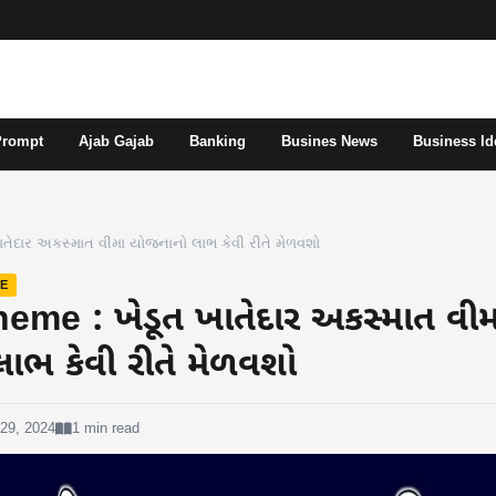
Prompt
Ajab Gajab
Banking
Busines News
Business Id
ાતેદાર અકસ્માત વીમા યોજનાનો લાભ કેવી રીતે મેળવશો
E
me : ખેડૂત ખાતેદાર અકસ્માત વીમ
ાભ કેવી રીતે મેળવશો
29, 2024
1 min read