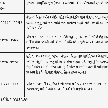
S No.
ગુજરાત સામુહિક જૂથ (જનતા) અકસ્‍માત વીમા યોજનામાં સુધારો ક
)-ન
નેશનલ મિશન ઓન ઓઈલ સીડ એન્ડઓઈલ પામ યોજના પ્લાન અનુ
02014/1120/k6
જાતિ, અનુસુચિત જન જાતિ અને સામાન્ય ખેડૂત માટે –ફ્લેક્ષી ફંડ અન
સ્પ્રીંકલર સેટ
કૃષિ યાંત્રીકરણનો ઉપયોગ કરી ખેતી વધુ નફાકારક બની શકે તે હેતુ માટે
૦૨૦૧૪-૨૧૬૨-
સર્વિસ પ્રોવાઇડરની નવી યોજનાને વહિવટી મંજૂરી આપવા બાબત. વર્
૨૦૧૫-૧૬
સને ૨૦૧૫-૧૬ ચાલુ બાબત​, નેશનલ મિશન ફોર સસ્ટેનેબલ એગ્રીકલ્
૦૨૦૧૪-૧૦૦૯-
(નોર્મલ ખેડૂતો માટે, અનુસૂચિત જાતિના ખેટૂતો માટે, અનુસૂચિત જનજ
ખેડૂતો માટે) અંતર્ગત કરેલ ઓન ફાર્મ વોટર મેનેજમેન્ટ​ ઘટકની જોગ​વા
પ્રધાનમંત્રી ક્રુષિ સિંચાઇ યોજના હેઠળ કરવા બાબત​
 ૧૧-૨૦૧૫-૧૧૪-
આંતર માળખાકીય સુવિધા ઉભી કરવા માટે ૬ ટકા વ્‍યાજ સહાયની યો
૨૦૧૫-૧૬ માટેની નવી બાબતની વહીવટી મંજુરી બાબત.
ી કચેરી, ગુજરાત રાજ્ય