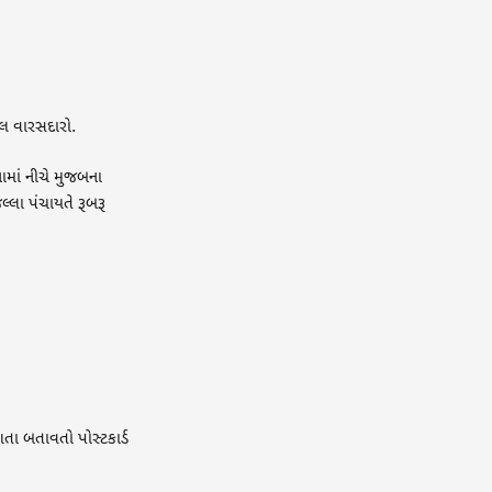
ેલ વારસદારો.
નામાં નીચે મુજબના
લા પંચાયતે રૂબરૂ
ગતા બતાવતો પોસ્ટકાર્ડ